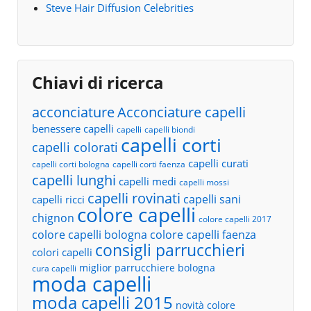
Steve Hair Diffusion Celebrities
Chiavi di ricerca
acconciature
Acconciature capelli
benessere capelli
capelli
capelli biondi
capelli corti
capelli colorati
capelli curati
capelli corti bologna
capelli corti faenza
capelli lunghi
capelli medi
capelli mossi
capelli rovinati
capelli sani
capelli ricci
colore capelli
chignon
colore capelli 2017
colore capelli bologna
colore capelli faenza
consigli parrucchieri
colori capelli
miglior parrucchiere bologna
cura capelli
moda capelli
moda capelli 2015
novità colore