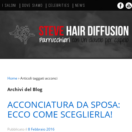
I SALONI
DOVE SIAMO
CELEBRITIES
NEWS
Home
›
Articoli taggati acconci
Archivi del Blog
ACCONCIATURA DA SPOSA:
ECCO COME SCEGLIERLA!
Pubblicato il
8 Febbraio 2016