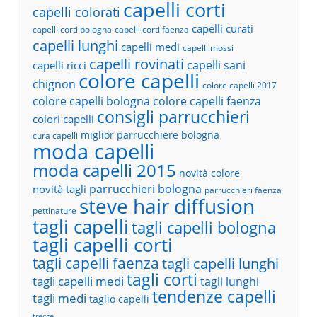
capelli corti
capelli colorati
capelli curati
capelli corti bologna
capelli corti faenza
capelli lunghi
capelli medi
capelli mossi
capelli rovinati
capelli sani
capelli ricci
colore capelli
chignon
colore capelli 2017
colore capelli bologna
colore capelli faenza
consigli parrucchieri
colori capelli
miglior parrucchiere bologna
cura capelli
moda capelli
moda capelli 2015
novità colore
parrucchieri bologna
novità tagli
parrucchieri faenza
steve hair diffusion
pettinature
tagli capelli
tagli capelli bologna
tagli capelli corti
tagli capelli faenza
tagli capelli lunghi
tagli corti
tagli capelli medi
tagli lunghi
tendenze capelli
tagli medi
taglio capelli
trecce