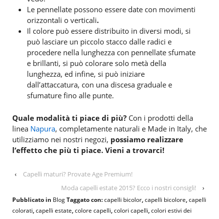
Le pennellate possono essere date con movimenti
orizzontali o verticali
.
Il colore può essere distribuito in diversi modi, si
può lasciare un piccolo stacco dalle radici e
procedere nella lunghezza con pennellate sfumate
e brillanti, si può colorare solo metà della
lunghezza, ed infine, si può iniziare
dall’attaccatura, con una discesa graduale e
sfumature fino alle punte.
Quale modalità ti piace di più?
Con i prodotti della
linea
Napura
, completamente naturali e Made in Italy, che
utilizziamo nei nostri negozi,
possiamo realizzare
l’effetto che più ti piace. Vieni a trovarci!
‹
Capelli maturi? Provate Age Premium!
Moda capelli estate 2015? Ecco i nostri consigli!
›
Pubblicato in
Blog
Taggato con:
capelli bicolor
,
capelli bicolore
,
capelli
colorati
,
capelli estate
,
colore capelli
,
colori capelli
,
colori estivi dei