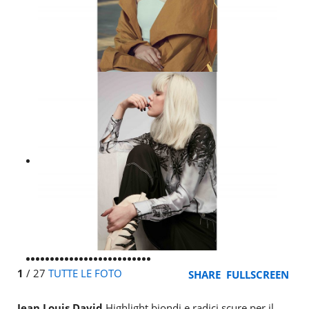
1
/
27
TUTTE LE FOTO
SHARE
FULLSCREEN
Jean Louis David
Highlight biondi e radici scure per il