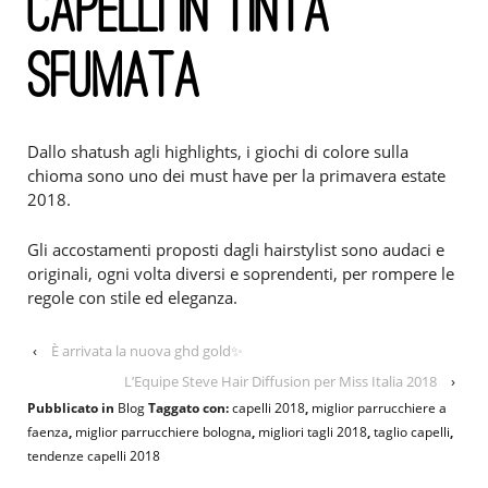
CAPELLI IN TINTA
SFUMATA
Dallo shatush agli highlights, i giochi di colore sulla
chioma sono uno dei must have per la primavera estate
2018.
Gli accostamenti proposti dagli hairstylist sono audaci e
originali, ogni volta diversi e soprendenti, per rompere le
regole con stile ed eleganza.
‹
È arrivata la nuova ghd gold✨
L’Equipe Steve Hair Diffusion per Miss Italia 2018
›
Pubblicato in
Blog
Taggato con:
capelli 2018
,
miglior parrucchiere a
faenza
,
miglior parrucchiere bologna
,
migliori tagli 2018
,
taglio capelli
,
tendenze capelli 2018