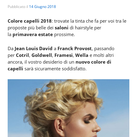
Pubblicato il
14 Giugno 2018
Colore capelli 2018
: trovate la tinta che fa per voi tra le
proposte più belle dei
saloni
di hairstyle per
la
primavera estate
prossime.
Da
Jean Louis David
a
Franck Provost
, passando
per
Cotril
,
Goldwell
,
Framesi
,
Wella
e molti altri
ancora, il vostro desiderio di un
nuovo colore di
capelli
sarà sicuramente soddisfatto.