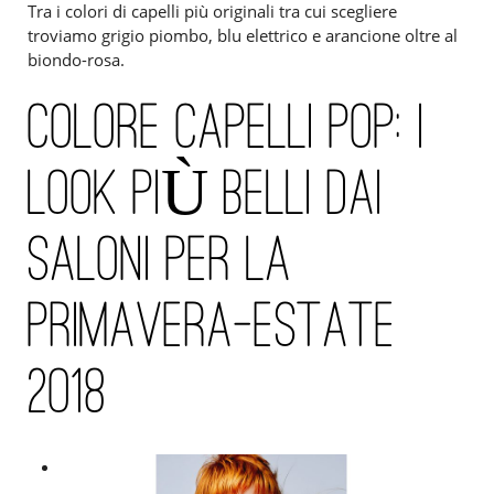
Tra i colori di capelli più originali tra cui scegliere
troviamo grigio piombo, blu elettrico e arancione oltre al
biondo-rosa.
COLORE CAPELLI POP: I
LOOK PIÙ BELLI DAI
SALONI PER LA
PRIMAVERA-ESTATE
2018