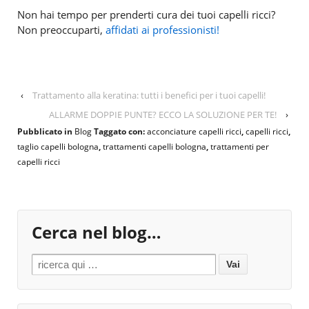
Non hai tempo per prenderti cura dei tuoi capelli ricci?
Non preoccuparti,
affidati ai professionisti!
‹
Trattamento alla keratina: tutti i benefici per i tuoi capelli!
ALLARME DOPPIE PUNTE? ECCO LA SOLUZIONE PER TE!
›
Pubblicato in
Blog
Taggato con:
acconciature capelli ricci
,
capelli ricci
,
taglio capelli bologna
,
trattamenti capelli bologna
,
trattamenti per
capelli ricci
Cerca nel blog…
Search for: