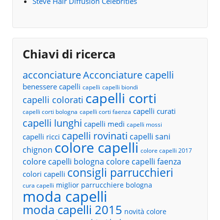
Steve Hair Diffusion Celebrities
Chiavi di ricerca
acconciature
Acconciature capelli
benessere capelli
capelli
capelli biondi
capelli corti
capelli colorati
capelli curati
capelli corti bologna
capelli corti faenza
capelli lunghi
capelli medi
capelli mossi
capelli rovinati
capelli sani
capelli ricci
colore capelli
chignon
colore capelli 2017
colore capelli bologna
colore capelli faenza
consigli parrucchieri
colori capelli
miglior parrucchiere bologna
cura capelli
moda capelli
moda capelli 2015
novità colore